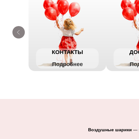
КОНТАКТЫ
ДО
Подробнее
По
Воздушные шарики
— э