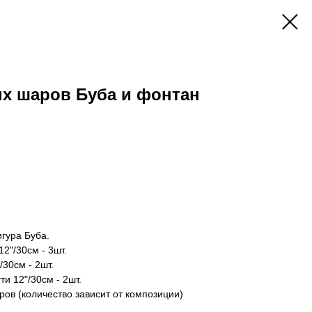
х шаров Буба и фонтан
гура Буба.
2"/30см - 3шт.
30см - 2шт.
и 12"/30см - 2шт.
ров (количество зависит от композиции)