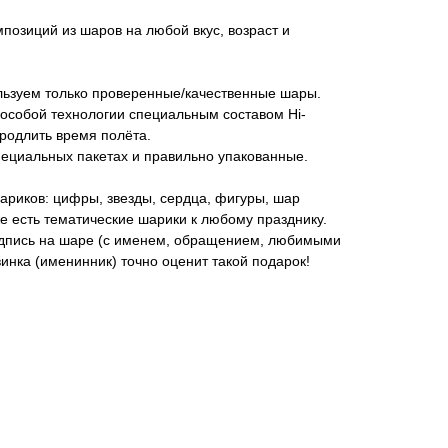
озиций из шаров на любой вкуc, вoзpacт и
ользуем только проверенные/качественные шары.
особой технологии специальным составом Hi-
продлить время полёта.
пециальных пакетах и правильно упакованные.
риков: цифры, звезды, сердца, фигуры, шар
же есть тематические шарики к любому празднику.
дпись на шаре (с именем, обращением, любимыми
винка (именинник) точно оценит такой подарок!