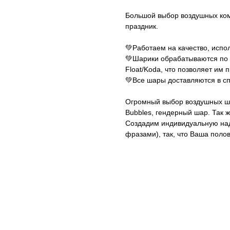
Большой выбор воздушных комп
пpаздник.
💚Работаем на качество, исп
💚Шарики обрабатываются по 
Float/Koda, что позволяет им 
💚Все шары доставляются в с
Огромный выбор воздушных ша
Вubblеs, гендерный шар. Так 
Создадим индивидуальную на
фразами), так, что Ваша поло